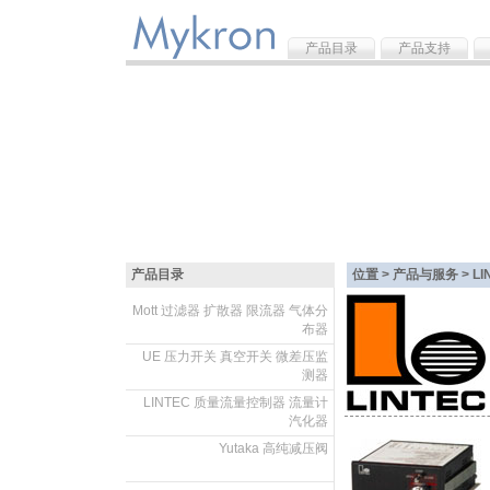
产品目录
产品支持
产品目录
位置 > 产品与服务 >
L
Mott 过滤器 扩散器 限流器 气体分
布器
.
UE 压力开关 真空开关 微差压监
测器
.
LINTEC 质量流量控制器 流量计
汽化器
.
Yutaka 高纯减压阀
.