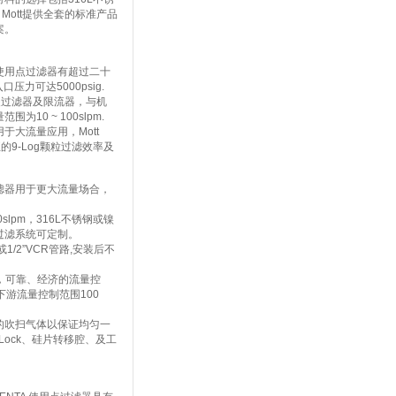
性，Mott提供全套的标准产品
案。
POU使用点过滤器有超过二十
压力可达5000psig.
安装过滤器及限流器，与机
0 ~ 100slpm.
 适用于大流量应用，Mott
的9-Log颗粒过滤效率及
过滤器用于更大流量场合，
00slpm，316L不锈钢或镍
过滤系统可定制。
或1/2”VCR管路,安装后不
口，可靠、经济的流量控
游流量控制范围100
散的吹扫气体以保证均匀一
Lock、硅片转移腔、及工