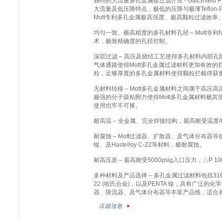
独特的大流量多孔金属镍过滤介质 - GasShield 
大流量及低压降特点，极低的压降与极薄Teflon-
Mott专利多孔金属极高强度、极高颗粒过滤效
均匀一致、极高精度的多孔材料孔径 – Mott专利Na
术，极致精确度的孔径控制。
深层过滤 – 高压及烧结工艺使得多孔材料内部
气体通路使得Mott多孔金属过滤材料更加有效
粒，足够厚度的多孔金属材料使得颗粒拦截俘获
无材料转移 – Mott多孔金属材料之间属于高压
极强的分子级粘附力使得Mott多孔金属材料极
使用也牢不可摧。
耐高温 – 全金属、完全焊接结构，最高耐受温度45
耐腐蚀 – Mott过滤器、扩散器、及气体分布器等
镍、及Hastelloy C-22等材料，极耐腐蚀。
耐高压差 – 最高耐受5000psig入口压力，△P 10
多种材料及产品选择 – 多孔金属过滤材料包括316L不锈
22 (哈氏合金)，以及PENTA 镍，具有广泛的
器、限流器、及气体分布器等丰富产品线，适合