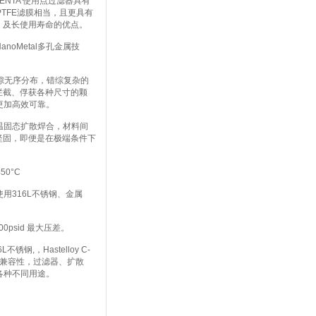
PENTA 使用点过滤器具有
PTFE滤膜相当，且更具有
率、及长使用寿命的优点。
noMetal多孔金属技
孔隙无序分布，错综复杂的
的拦截、俘获各种尺寸的颗
更加高效可靠。
高温固态扩散焊合，材料间
其坚固，即便是在极端条件下
0°C
使用316L不锈钢、金属
00psid 最大压差。
钢,，Hastelloy C-
化学兼容性，过滤器、扩散
各种不同用途。