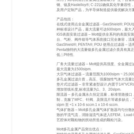
钢、镍及Hastelloy®; C-22以确保其化学兼容
及用户定制产品，为半导体制造提供最优解决方
产品包括：
在线式使用点全金属过滤器 - GasShield®; 
种标准设计产品，最大流量可达600slpm，最大入口
IGS表面安装过滤器 – Mott提供全系列的表面
台、气柜、阀件箱等气体系统接口完全兼容，流量范围为1
GasShield®; PENTA®; POU 使用点过滤器 –
Penta独特的大流量镍多孔金属过滤介质具有真正
低△P特性.
厂务大流量过滤器 – Mott提供高强度、全金属
最大流量为1500slpm.
大宗气体过滤器 – 流量范围为1000slpm ~ 25,0
多孔金属过滤介质，高压、强腐蚀性气体大流量
垫片式过滤器 – 非常紧凑型设计,内置于1/4”VCR
增加管线长度,标准流量为1、3、20slpm.
限流器 – 多孔金属永久恒定流量，标准管路接
制，克服了MFC、针阀、及限流片等诸多缺点，下
slpm 至 <1 x 10-6 sccm.1 x 10-6 sccm.
气体扩散器 – Mott多孔金属气体扩散器均匀分
致的平流气流，消除湍流气体进入EFEM、Load-
艺腔体对颗粒物的扰动所造成的颗粒污染。
Mott多孔金属产品突出优点：