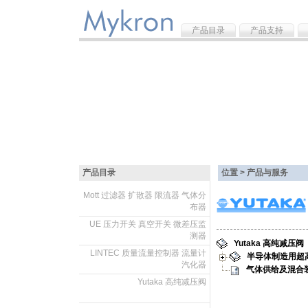
产品目录
产品支持
产品目录
位置 > 产品与服务
Mott 过滤器 扩散器 限流器 气体分
布器
.
UE 压力开关 真空开关 微差压监
测器
Yutaka 高纯减压阀
.
LINTEC 质量流量控制器 流量计
半导体制造用超
汽化器
气体供给及混合
.
Yutaka 高纯减压阀
.