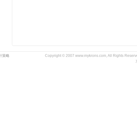
针策略
Copyright © 2007 www.mykrons.com, All Rights Res